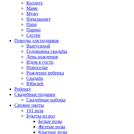
Коллеге
Маме
Мужу
Начальнику
Папе
Парню
Сестре
Поводы для подарков
Выпускной
Годовщина свадьбы
День рождения
Идем в гости
Новоселье
Рождение ребенка
Свадьба
Юбилей
Ребенку
Свадебные подарки
Свадебные наборы
Свежие цветы
101 роза
Букеты из роз
Белые розы
Желтые розы
Красные розы