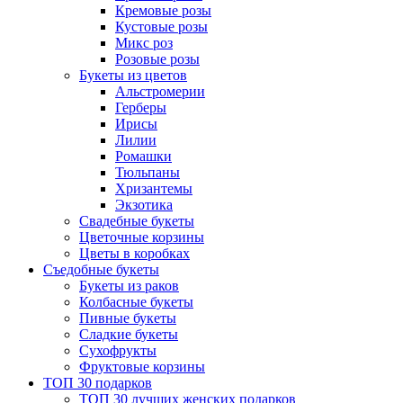
Кремовые розы
Кустовые розы
Микс роз
Розовые розы
Букеты из цветов
Альстромерии
Герберы
Ириcы
Лилии
Ромашки
Тюльпаны
Хризантемы
Экзотика
Свадебные букеты
Цветочные корзины
Цветы в коробках
Съедобные букеты
Букеты из раков
Колбасные букеты
Пивные букеты
Сладкие букеты
Сухофрукты
Фруктовые корзины
ТОП 30 подарков
ТОП 30 лучших женских подарков