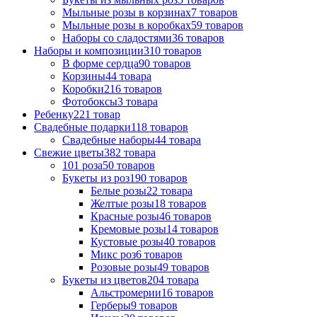
Мыльные розы в корзинах
7 товаров
Мыльные розы в коробках
59 товаров
Наборы со сладостями
36 товаров
Наборы и композиции
310 товаров
В форме сердца
90 товаров
Корзины
44 товара
Коробки
216 товаров
Фотобоксы
3 товара
Ребенку
221 товар
Свадебные подарки
118 товаров
Свадебные наборы
44 товара
Свежие цветы
382 товара
101 роза
50 товаров
Букеты из роз
190 товаров
Белые розы
22 товара
Желтые розы
18 товаров
Красные розы
46 товаров
Кремовые розы
14 товаров
Кустовые розы
40 товаров
Микс роз
6 товаров
Розовые розы
49 товаров
Букеты из цветов
204 товара
Альстромерии
16 товаров
Герберы
9 товаров