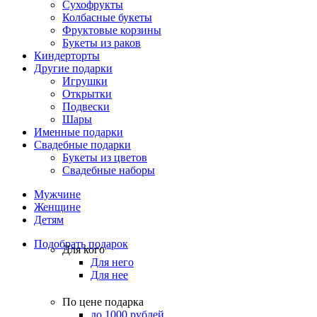
Сухофрукты
Колбасные букеты
Фруктовые корзины
Букеты из раков
Киндерторты
Другие подарки
Игрушки
Открытки
Подвески
Шары
Именные подарки
Свадебные подарки
Букеты из цветов
Свадебные наборы
Мужчине
Женщине
Детям
Подобрать подарок
Для кого
Для него
Для нее
По цене подарка
до 1000 рублей