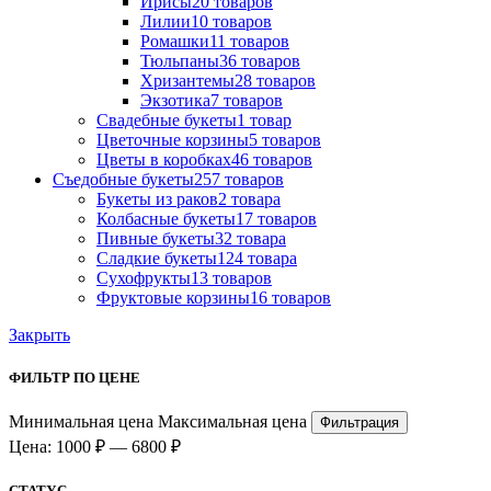
Ириcы
20 товаров
Лилии
10 товаров
Ромашки
11 товаров
Тюльпаны
36 товаров
Хризантемы
28 товаров
Экзотика
7 товаров
Свадебные букеты
1 товар
Цветочные корзины
5 товаров
Цветы в коробках
46 товаров
Съедобные букеты
257 товаров
Букеты из раков
2 товара
Колбасные букеты
17 товаров
Пивные букеты
32 товара
Сладкие букеты
124 товара
Сухофрукты
13 товаров
Фруктовые корзины
16 товаров
Закрыть
ФИЛЬТР ПО ЦЕНЕ
Минимальная цена
Максимальная цена
Фильтрация
Цена:
1000 ₽
—
6800 ₽
СТАТУС