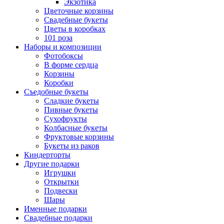
Экзотика
Цветочные корзины
Свадебные букеты
Цветы в коробках
101 роза
Наборы и композиции
Фотобоксы
В форме сердца
Корзины
Коробки
Съедобные букеты
Сладкие букеты
Пивные букеты
Сухофрукты
Колбасные букеты
Фруктовые корзины
Букеты из раков
Киндерторты
Другие подарки
Игрушки
Открытки
Подвески
Шары
Именные подарки
Свадебные подарки