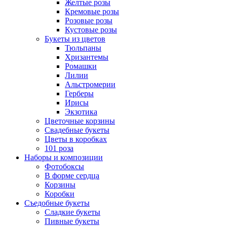
Желтые розы
Кремовые розы
Розовые розы
Кустовые розы
Букеты из цветов
Тюльпаны
Хризантемы
Ромашки
Лилии
Альстромерии
Герберы
Ириcы
Экзотика
Цветочные корзины
Свадебные букеты
Цветы в коробках
101 роза
Наборы и композиции
Фотобоксы
В форме сердца
Корзины
Коробки
Съедобные букеты
Сладкие букеты
Пивные букеты