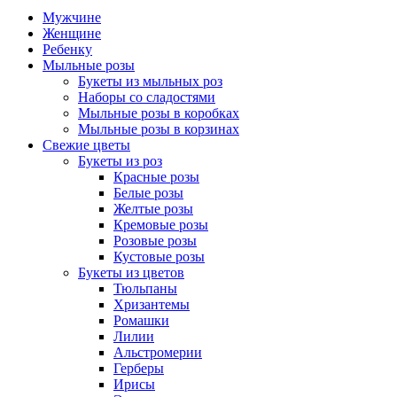
Мужчине
Женщине
Ребенку
Мыльные розы
Букеты из мыльных роз
Наборы со сладостями
Мыльные розы в коробках
Мыльные розы в корзинах
Свежие цветы
Букеты из роз
Красные розы
Белые розы
Желтые розы
Кремовые розы
Розовые розы
Кустовые розы
Букеты из цветов
Тюльпаны
Хризантемы
Ромашки
Лилии
Альстромерии
Герберы
Ириcы