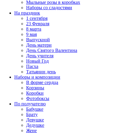
Мыльные розы в коробках
Наборы со сладостями
На праздник
1 сентября
23 Февраля
8 марта
9 мая
Выпускной
День матери
День Святого Валентина
День учителя
Новый Год
Пасха
Татьянин день
Наборы и композиции
В форме сердца
Корзины
Коробки
Фотобоксы
По получателю
Бабушке
Брату
Девушке
Дедушке
Жене