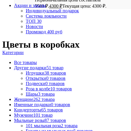
Акции и заказы
5500 ₽.
4300
₽
Текущая цена: 4300 ₽.
Индивидуальный подарок
Система лояльности
ТОП 30
Новости
Промокод 400 руб
Цветы в коробках
Категории
Все
товары
Другие подарки
51 товар
Игрушки
38 товаров
Открытки
0 товаров
Подвески
0 товаров
Роза в колбе
10 товаров
Шары
3 товара
Женщине
262 товара
Именные подарки
0 товаров
Киндерторты
65 товаров
Мужчине
101 товар
Мыльные розы
87 товаров
101 мыльная роза
2 товара
Букеты из мыльных роз
5 товаров