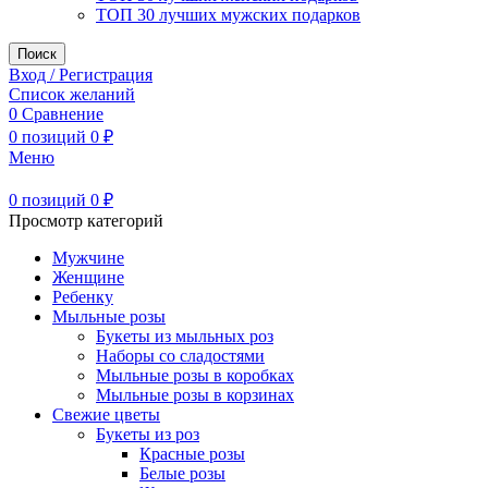
ТОП 30 лучших мужских подарков
Поиск
Вход / Регистрация
Список желаний
0
Сравнение
0
позиций
0
₽
Меню
0
позиций
0
₽
Просмотр категорий
Мужчине
Женщине
Ребенку
Мыльные розы
Букеты из мыльных роз
Наборы со сладостями
Мыльные розы в коробках
Мыльные розы в корзинах
Свежие цветы
Букеты из роз
Красные розы
Белые розы