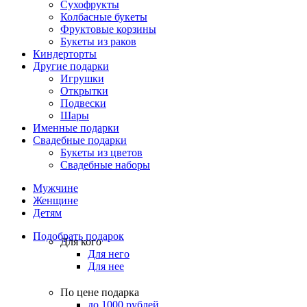
Сухофрукты
Колбасные букеты
Фруктовые корзины
Букеты из раков
Киндерторты
Другие подарки
Игрушки
Открытки
Подвески
Шары
Именные подарки
Свадебные подарки
Букеты из цветов
Свадебные наборы
Мужчине
Женщине
Детям
Подобрать подарок
Для кого
Для него
Для нее
По цене подарка
до 1000 рублей