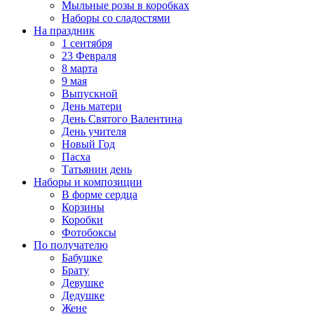
Мыльные розы в коробках
Наборы со сладостями
На праздник
1 сентября
23 Февраля
8 марта
9 мая
Выпускной
День матери
День Святого Валентина
День учителя
Новый Год
Пасха
Татьянин день
Наборы и композиции
В форме сердца
Корзины
Коробки
Фотобоксы
По получателю
Бабушке
Брату
Девушке
Дедушке
Жене