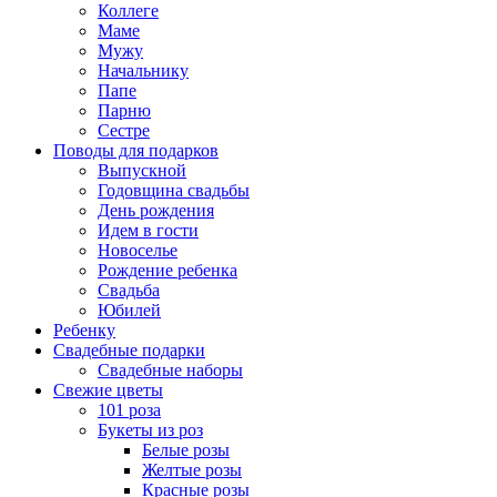
Коллеге
Маме
Мужу
Начальнику
Папе
Парню
Сестре
Поводы для подарков
Выпускной
Годовщина свадьбы
День рождения
Идем в гости
Новоселье
Рождение ребенка
Свадьба
Юбилей
Ребенку
Свадебные подарки
Свадебные наборы
Свежие цветы
101 роза
Букеты из роз
Белые розы
Желтые розы
Красные розы