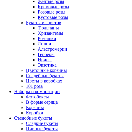
Желтые розы
Кремовые розы
Розовые розы
Кустовые розы
Букеты из цветов
Тюльпаны
Хризантемы
Ромашки
Лилии
Альстромерии
Герберы
Ириcы
Экзотика
Цветочные корзины
Свадебные букеты
Цветы в коробках
101 роза
Наборы и композиции
Фотобоксы
В форме сердца
Корзины
Коробки
Съедобные букеты
Сладкие букеты
Пивные букеты