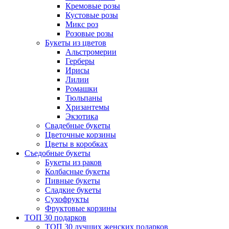
Кремовые розы
Кустовые розы
Микс роз
Розовые розы
Букеты из цветов
Альстромерии
Герберы
Ириcы
Лилии
Ромашки
Тюльпаны
Хризантемы
Экзотика
Свадебные букеты
Цветочные корзины
Цветы в коробках
Съедобные букеты
Букеты из раков
Колбасные букеты
Пивные букеты
Сладкие букеты
Сухофрукты
Фруктовые корзины
ТОП 30 подарков
ТОП 30 лучших женских подарков