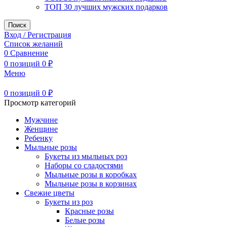
ТОП 30 лучших мужских подарков
Поиск
Вход / Регистрация
Список желаний
0
Сравнение
0
позиций
0
₽
Меню
0
позиций
0
₽
Просмотр категорий
Мужчине
Женщине
Ребенку
Мыльные розы
Букеты из мыльных роз
Наборы со сладостями
Мыльные розы в коробках
Мыльные розы в корзинах
Свежие цветы
Букеты из роз
Красные розы
Белые розы