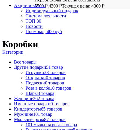
Акции и заказы
5500 ₽.
4300
₽
Текущая цена: 4300 ₽.
Индивидуальный подарок
Система лояльности
ТОП 30
Новости
Промокод 400 руб
Коробки
Категории
Все
товары
Другие подарки
51 товар
Игрушки
38 товаров
Открытки
0 товаров
Подвески
0 товаров
Роза в колбе
10 товаров
Шары
3 товара
Женщине
262 товара
Именные подарки
0 товаров
Киндерторты
65 товаров
Мужчине
101 товар
Мыльные розы
87 товаров
101 мыльная роза
2 товара
Букеты из мыльных роз
5 товаров