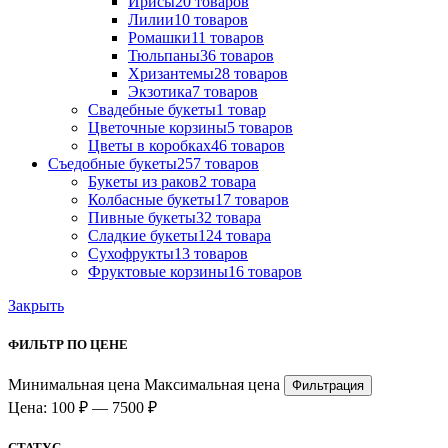
Ириcы
20 товаров
Лилии
10 товаров
Ромашки
11 товаров
Тюльпаны
36 товаров
Хризантемы
28 товаров
Экзотика
7 товаров
Свадебные букеты
1 товар
Цветочные корзины
5 товаров
Цветы в коробках
46 товаров
Съедобные букеты
257 товаров
Букеты из раков
2 товара
Колбасные букеты
17 товаров
Пивные букеты
32 товара
Сладкие букеты
124 товара
Сухофрукты
13 товаров
Фруктовые корзины
16 товаров
Закрыть
ФИЛЬТР ПО ЦЕНЕ
Минимальная цена
Максимальная цена
Фильтрация
Цена:
100 ₽
—
7500 ₽
СТАТУС