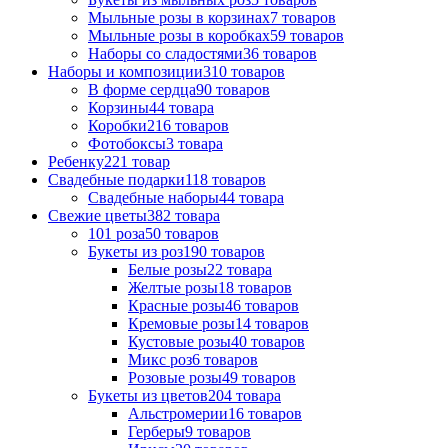
Мыльные розы в корзинах
7 товаров
Мыльные розы в коробках
59 товаров
Наборы со сладостями
36 товаров
Наборы и композиции
310 товаров
В форме сердца
90 товаров
Корзины
44 товара
Коробки
216 товаров
Фотобоксы
3 товара
Ребенку
221 товар
Свадебные подарки
118 товаров
Свадебные наборы
44 товара
Свежие цветы
382 товара
101 роза
50 товаров
Букеты из роз
190 товаров
Белые розы
22 товара
Желтые розы
18 товаров
Красные розы
46 товаров
Кремовые розы
14 товаров
Кустовые розы
40 товаров
Микс роз
6 товаров
Розовые розы
49 товаров
Букеты из цветов
204 товара
Альстромерии
16 товаров
Герберы
9 товаров