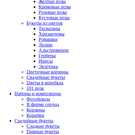
Желтые розы
Кремовые розы
Розовые розы
Кустовые розы
Букеты из цветов
Тюльпаны
Хризантемы
Ромашки
Лилии
Альстромерии
Герберы
Ириcы
Экзотика
Цветочные корзины
Свадебные букеты
Цветы в коробках
101 роза
Наборы и композиции
Фотобоксы
В форме сердца
Корзины
Коробки
Съедобные букеты
Сладкие букеты
Пивные букеты