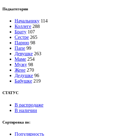
Подкатегории
Начальнику
114
Коллеге
288
Брату
107
Сестре
265
Парню
98
Папе
99
Девушке
263
Маме
254
Мужу
98
Жене
270
Дедушке
96
Бабушке
219
СТАТУС
В распродаже
В наличии
Сортировка по:
Популярность