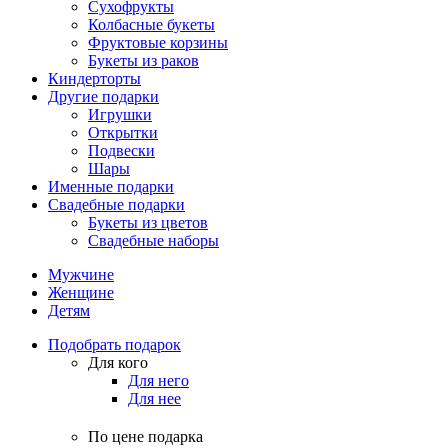
Сухофрукты
Колбасные букеты
Фруктовые корзины
Букеты из раков
Киндерторты
Другие подарки
Игрушки
Открытки
Подвески
Шары
Именные подарки
Свадебные подарки
Букеты из цветов
Свадебные наборы
Мужчине
Женщине
Детям
Подобрать подарок
Для кого
Для него
Для нее
По цене подарка