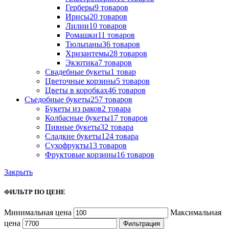
Герберы
9 товаров
Ириcы
20 товаров
Лилии
10 товаров
Ромашки
11 товаров
Тюльпаны
36 товаров
Хризантемы
28 товаров
Экзотика
7 товаров
Свадебные букеты
1 товар
Цветочные корзины
5 товаров
Цветы в коробках
46 товаров
Съедобные букеты
257 товаров
Букеты из раков
2 товара
Колбасные букеты
17 товаров
Пивные букеты
32 товара
Сладкие букеты
124 товара
Сухофрукты
13 товаров
Фруктовые корзины
16 товаров
Закрыть
ФИЛЬТР ПО ЦЕНЕ
Минимальная цена
Максимальная
цена
Фильтрация