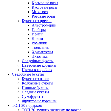
Кремовые розы
Кустовые розы
Микс роз
Розовые розы
Букеты из цветов
Альстромерии
Герберы
Ириcы
Лилии
Ромашки
Тюльпаны
Хризантемы
Экзотика
Свадебные букеты
Цветочные корзины
Цветы в коробках
Съедобные букеты
Букеты из раков
Колбасные букеты
Пивные букеты
Сладкие букеты
Сухофрукты
Фруктовые корзины
ТОП 30 подарков
ТОП 30 лучших женских подарков