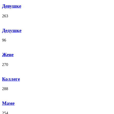
Девушке
263
Дедушке
96
Жене
270
Коллеге
288
Маме
254