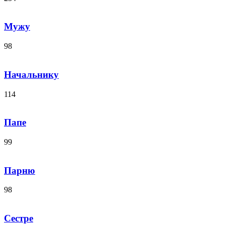
Мужу
98
Начальнику
114
Папе
99
Парню
98
Сестре