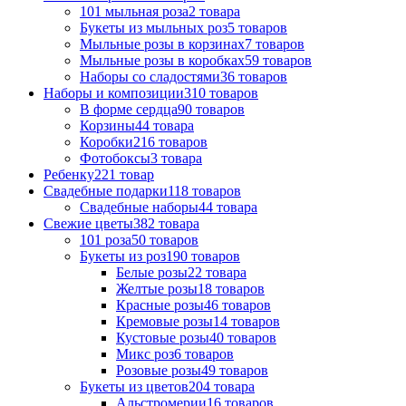
101 мыльная роза
2 товара
Букеты из мыльных роз
5 товаров
Мыльные розы в корзинах
7 товаров
Мыльные розы в коробках
59 товаров
Наборы со сладостями
36 товаров
Наборы и композиции
310 товаров
В форме сердца
90 товаров
Корзины
44 товара
Коробки
216 товаров
Фотобоксы
3 товара
Ребенку
221 товар
Свадебные подарки
118 товаров
Свадебные наборы
44 товара
Свежие цветы
382 товара
101 роза
50 товаров
Букеты из роз
190 товаров
Белые розы
22 товара
Желтые розы
18 товаров
Красные розы
46 товаров
Кремовые розы
14 товаров
Кустовые розы
40 товаров
Микс роз
6 товаров
Розовые розы
49 товаров
Букеты из цветов
204 товара
Альстромерии
16 товаров