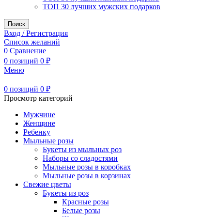
ТОП 30 лучших мужских подарков
Поиск
Вход / Регистрация
Список желаний
0
Сравнение
0
позиций
0
₽
Меню
0
позиций
0
₽
Просмотр категорий
Мужчине
Женщине
Ребенку
Мыльные розы
Букеты из мыльных роз
Наборы со сладостями
Мыльные розы в коробках
Мыльные розы в корзинах
Свежие цветы
Букеты из роз
Красные розы
Белые розы