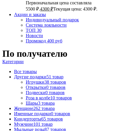
Первоначальная цена составляла
5500 ₽.
4300
₽
Текущая цена: 4300 ₽.
Акции и заказы
Индивидуальный подарок
Система лояльности
ТОП 30
Новости
Промокод 400 руб
По получателю
Категории
Все
товары
Другие подарки
51 товар
Игрушки
38 товаров
Открытки
0 товаров
Подвески
0 товаров
Роза в колбе
10 товаров
Шары
3 товара
Женщине
262 товара
Именные подарки
0 товаров
Киндерторты
65 товаров
Мужчине
101 товар
Мыльные розы
87 товаров