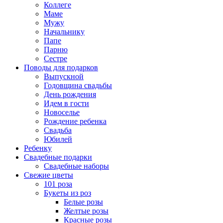
Коллеге
Маме
Мужу
Начальнику
Папе
Парню
Сестре
Поводы для подарков
Выпускной
Годовщина свадьбы
День рождения
Идем в гости
Новоселье
Рождение ребенка
Свадьба
Юбилей
Ребенку
Свадебные подарки
Свадебные наборы
Свежие цветы
101 роза
Букеты из роз
Белые розы
Желтые розы
Красные розы