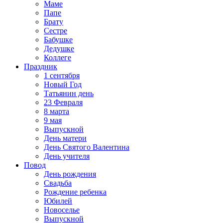
Маме
Папе
Брату
Сестре
Бабушке
Дедушке
Коллеге
Праздник
1 сентября
Новый Год
Татьянин день
23 Февраля
8 марта
9 мая
Выпускной
День матери
День Святого Валентина
День учителя
Повод
День рождения
Свадьба
Рождение ребенка
Юбилей
Новоселье
Выпускной