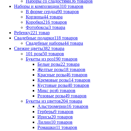
Наборы со сладостями
36 товаров
Наборы и композиции
310 товаров
В форме сердца
90 товаров
Корзины
44 товара
Коробки
216 товаров
Фотобоксы
3 товара
Ребенку
221 товар
Свадебные подарки
118 товаров
Свадебные наборы
44 товара
Свежие цветы
382 товара
101 роза
50 товаров
Букеты из роз
190 товаров
Белые розы
22 товара
Желтые розы
18 товаров
Красные розы
46 товаров
Кремовые розы
14 товаров
Кустовые розы
40 товаров
Микс роз
6 товаров
Розовые розы
49 товаров
Букеты из цветов
204 товара
Альстромерии
16 товаров
Герберы
9 товаров
Ириcы
20 товаров
Лилии
10 товаров
Ромашки
11 товаров