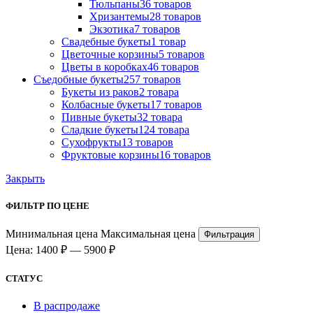
Тюльпаны
36 товаров
Хризантемы
28 товаров
Экзотика
7 товаров
Свадебные букеты
1 товар
Цветочные корзины
5 товаров
Цветы в коробках
46 товаров
Съедобные букеты
257 товаров
Букеты из раков
2 товара
Колбасные букеты
17 товаров
Пивные букеты
32 товара
Сладкие букеты
124 товара
Сухофрукты
13 товаров
Фруктовые корзины
16 товаров
Закрыть
ФИЛЬТР ПО ЦЕНЕ
Минимальная цена
Максимальная цена
Фильтрация
Цена:
1400 ₽
—
5900 ₽
СТАТУС
В распродаже