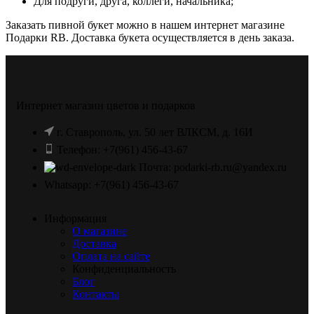
Для подруги, друга, коллеги, начальника;
Заказать пивной букет можно в нашем интернет магазине
Подарки RB. Доставка букета осуществляется в день заказа.
Интернет магазин цветов и подарков
г. Ставрополь, ул. 50 лет ВЛКСМ, д. 16И
Телефон: +7(961) 456-43-67
Почта: podarki-rb.ru@yandex.ru
Whatsapp: +7(961) 456-43-67
Информация
О магазине
Доставка
Оплата на сайте
Конфиденциальность
Блог
Контакты