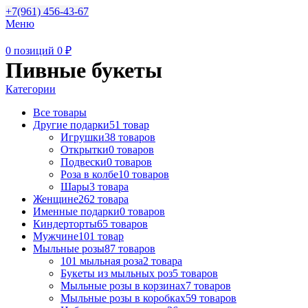
+7(961) 456-43-67
Меню
0
позиций
0
₽
Пивные букеты
Категории
Все
товары
Другие подарки
51 товар
Игрушки
38 товаров
Открытки
0 товаров
Подвески
0 товаров
Роза в колбе
10 товаров
Шары
3 товара
Женщине
262 товара
Именные подарки
0 товаров
Киндерторты
65 товаров
Мужчине
101 товар
Мыльные розы
87 товаров
101 мыльная роза
2 товара
Букеты из мыльных роз
5 товаров
Мыльные розы в корзинах
7 товаров
Мыльные розы в коробках
59 товаров