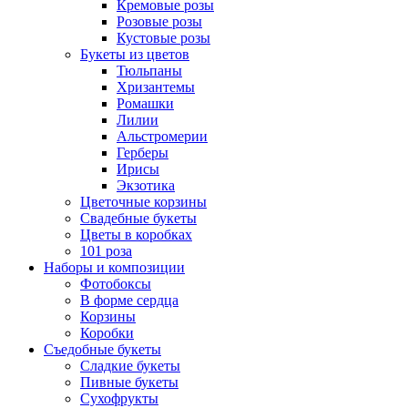
Кремовые розы
Розовые розы
Кустовые розы
Букеты из цветов
Тюльпаны
Хризантемы
Ромашки
Лилии
Альстромерии
Герберы
Ириcы
Экзотика
Цветочные корзины
Свадебные букеты
Цветы в коробках
101 роза
Наборы и композиции
Фотобоксы
В форме сердца
Корзины
Коробки
Съедобные букеты
Сладкие букеты
Пивные букеты
Сухофрукты