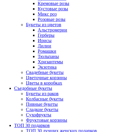
Кремовые розы
Кустовые розы
Микс роз
Розовые розы
Букеты из цветов
Альстромерии
Герберы
Ириcы
Лилии
Ромашки
Тюльпаны
Хризантемы
Экзотика
Свадебные букеты
Цветочные корзины
Цветы в коробках
Съедобные букеты
Букеты из раков
Колбасные букеты
Пивные букеты
Сладкие букеты
Сухофрукты
Фруктовые корзины
ТОП 30 подарков
ТОП 30 лучших женских подарков