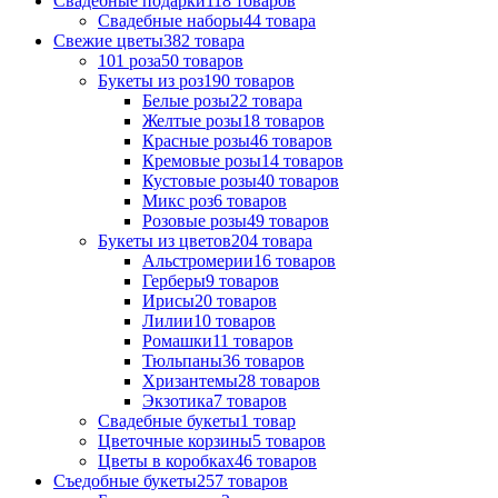
Свадебные подарки
118 товаров
Свадебные наборы
44 товара
Свежие цветы
382 товара
101 роза
50 товаров
Букеты из роз
190 товаров
Белые розы
22 товара
Желтые розы
18 товаров
Красные розы
46 товаров
Кремовые розы
14 товаров
Кустовые розы
40 товаров
Микс роз
6 товаров
Розовые розы
49 товаров
Букеты из цветов
204 товара
Альстромерии
16 товаров
Герберы
9 товаров
Ириcы
20 товаров
Лилии
10 товаров
Ромашки
11 товаров
Тюльпаны
36 товаров
Хризантемы
28 товаров
Экзотика
7 товаров
Свадебные букеты
1 товар
Цветочные корзины
5 товаров
Цветы в коробках
46 товаров
Съедобные букеты
257 товаров