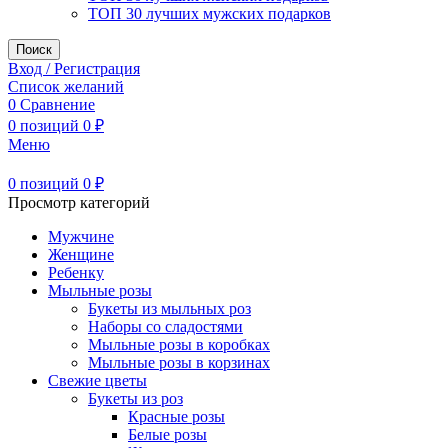
ТОП 30 лучших мужских подарков
Поиск
Вход / Регистрация
Список желаний
0
Сравнение
0
позиций
0
₽
Меню
0
позиций
0
₽
Просмотр категорий
Мужчине
Женщине
Ребенку
Мыльные розы
Букеты из мыльных роз
Наборы со сладостями
Мыльные розы в коробках
Мыльные розы в корзинах
Свежие цветы
Букеты из роз
Красные розы
Белые розы