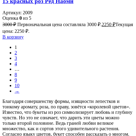
15 красных роз Ред Наоми
Артикул:
2009
Оценка
0
из 5
3000
₽
Первоначальная цена составляла 3000 ₽.
2250
₽
Текущая
цена: 2250 ₽.
В корзину
1
2
3
4
…
8
9
10
→
Благодаря совершенству формы, изящности лепестков и
тонкому аромату, роза, по праву, зовётся «королевой цветов».
Известно, что букеты из роз символизирует любовь и глубину
чувств. Но это не означает, что дарить эти цветы можно
только второй половине. Ведь граней любви великое
множество, как и сортов этого удивительного растения.
Согласно языку цветов, букет способен рассказать о многом.