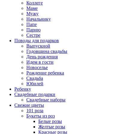
Коллеге
Маме
Мужу
Начальнику
Папе
Парню
Сестре
Поводы для подарков
Выпускной
Годовщина свадьбы
День рождения
Идем в гости
Новоселье
Рождение ребенка
Свадьба
Юбилей
Ребенку
Свадебные подарки
Свадебные наборы
Свежие цветы
101 роза
Букеты из роз
Белые розы
Желтые розы
Красные розы