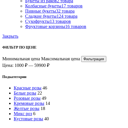
Букеты из раков
2 товара
Колбасные букеты
17 товаров
Пивные букеты
32 товара
Сладкие букеты
124 товара
Сухофрукты
13 товаров
Фруктовые корзины
16 товаров
Закрыть
ФИЛЬТР ПО ЦЕНЕ
Минимальная цена
Максимальная цена
Фильтрация
Цена:
1000 ₽
—
59900 ₽
Подкатегории
Красные розы
46
Белые розы
22
Розовые розы
49
Кремовые розы
14
Желтые розы
18
Микс роз
6
Кустовые розы
40