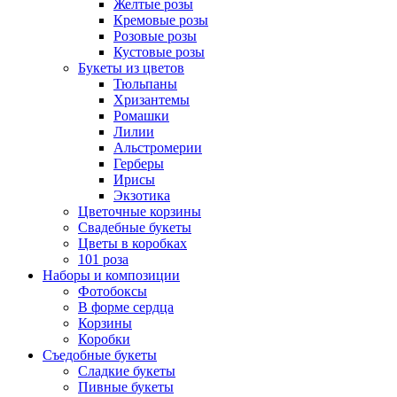
Желтые розы
Кремовые розы
Розовые розы
Кустовые розы
Букеты из цветов
Тюльпаны
Хризантемы
Ромашки
Лилии
Альстромерии
Герберы
Ириcы
Экзотика
Цветочные корзины
Свадебные букеты
Цветы в коробках
101 роза
Наборы и композиции
Фотобоксы
В форме сердца
Корзины
Коробки
Съедобные букеты
Сладкие букеты
Пивные букеты