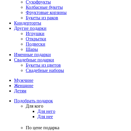
Сухофрукты
Колбасные букеты
Фруктовые корзины
Букеты из раков
Киндерторты
Другие подарки
Игрушки
Открытки
Подвески
Шары
Именные подарки
Свадебные подарки
Букеты из цветов
Свадебные наборы
Мужчине
Женщине
Детям
Подобрать подарок
Для кого
Для него
Для нее
По цене подарка