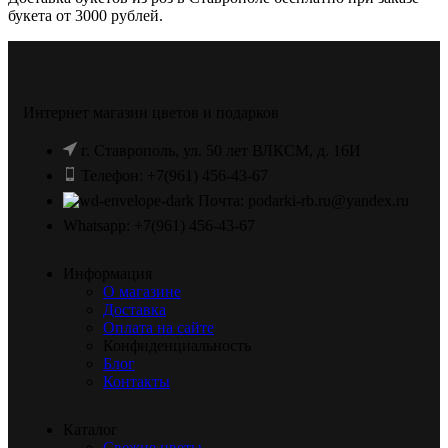
букета от 3000 рублей.
Интернет магазин цветов и подарков
г. Ставрополь, ул. 50 лет ВЛКСМ, д. 16И
Телефон: +7(961) 456-43-67
Почта: podarki-rb.ru@yandex.ru
Whatsapp: +7(961) 456-43-67
Информация
О магазине
Доставка
Оплата на сайте
Конфиденциальность
Блог
Контакты
Каталог
Свежие цветы