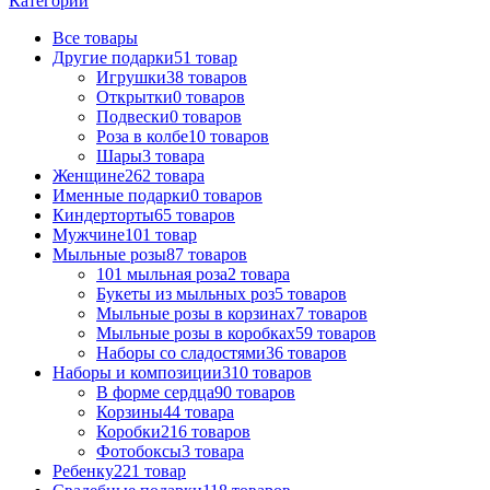
Категории
Все
товары
Другие подарки
51 товар
Игрушки
38 товаров
Открытки
0 товаров
Подвески
0 товаров
Роза в колбе
10 товаров
Шары
3 товара
Женщине
262 товара
Именные подарки
0 товаров
Киндерторты
65 товаров
Мужчине
101 товар
Мыльные розы
87 товаров
101 мыльная роза
2 товара
Букеты из мыльных роз
5 товаров
Мыльные розы в корзинах
7 товаров
Мыльные розы в коробках
59 товаров
Наборы со сладостями
36 товаров
Наборы и композиции
310 товаров
В форме сердца
90 товаров
Корзины
44 товара
Коробки
216 товаров
Фотобоксы
3 товара
Ребенку
221 товар