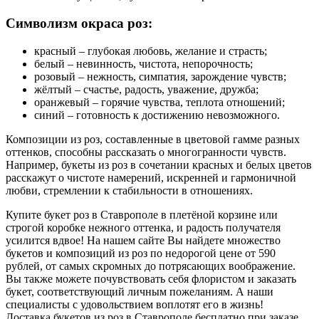
Символизм окраса роз:
красный – глубокая любовь, желание и страсть;
белый – невинность, чистота, непорочность;
розовый – нежность, симпатия, зарождение чувств;
жёлтый – счастье, радость, уважение, дружба;
оранжевый – горячие чувства, теплота отношений;
синий – готовность к достижению невозможного.
Композиции из роз, составленные в цветовой гамме разных
оттенков, способны рассказать о многогранности чувств.
Например, букеты из роз в сочетании красных и белых цветов
расскажут о чистоте намерений, искренней и гармоничной
любви, стремлении к стабильности в отношениях.
Купите букет роз в Ставрополе в плетёной корзине или
строгой коробке нежного оттенка, и радость получателя
усилится вдвое! На нашем сайте Вы найдете множество
букетов и композиций из роз по недорогой цене от 590
рублей, от самых скромных до потрясающих воображение.
Вы также можете почувствовать себя флористом и заказать
букет, соответствующий личным пожеланиям. А наши
специалисты с удовольствием воплотят его в жизнь!
Доставка букетов из роз в Ставрополе бесплатно при заказе