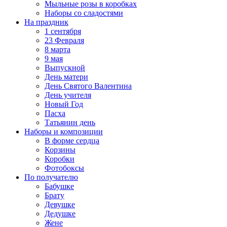
Мыльные розы в коробках
Наборы со сладостями
На праздник
1 сентября
23 Февраля
8 марта
9 мая
Выпускной
День матери
День Святого Валентина
День учителя
Новый Год
Пасха
Татьянин день
Наборы и композиции
В форме сердца
Корзины
Коробки
Фотобоксы
По получателю
Бабушке
Брату
Девушке
Дедушке
Жене