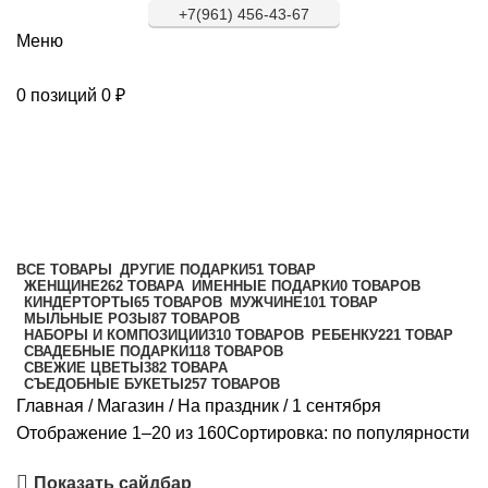
+7(961) 456-43-67
Меню
0
позиций
0
₽
1 сентября
Категории
ВСЕ
ТОВАРЫ
ДРУГИЕ ПОДАРКИ
51 ТОВАР
ЖЕНЩИНЕ
262 ТОВАРА
ИМЕННЫЕ ПОДАРКИ
0 ТОВАРОВ
КИНДЕРТОРТЫ
65 ТОВАРОВ
МУЖЧИНЕ
101 ТОВАР
МЫЛЬНЫЕ РОЗЫ
87 ТОВАРОВ
НАБОРЫ И КОМПОЗИЦИИ
310 ТОВАРОВ
РЕБЕНКУ
221 ТОВАР
СВАДЕБНЫЕ ПОДАРКИ
118 ТОВАРОВ
СВЕЖИЕ ЦВЕТЫ
382 ТОВАРА
СЪЕДОБНЫЕ БУКЕТЫ
257 ТОВАРОВ
Главная
/
Магазин
/
На праздник
/
1 сентября
Отображение 1–20 из 160
Сортировка: по популярности
Показать сайдбар