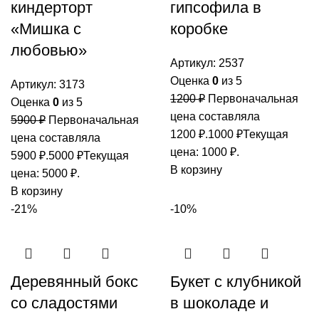
киндерторт
гипсофила в
«Мишка с
коробке
любовью»
Артикул:
2537
Оценка
0
из 5
Артикул:
3173
1200
₽
Первоначальная
Оценка
0
из 5
цена составляла
5900
₽
Первоначальная
1200 ₽.
1000
₽
Текущая
цена составляла
цена: 1000 ₽.
5900 ₽.
5000
₽
Текущая
В корзину
цена: 5000 ₽.
В корзину
-21%
-10%
Деревянный бокс
Букет с клубникой
со сладостями
в шоколаде и