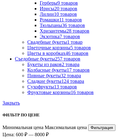
Герберы
9 товаров
Ириcы
20 товаров
Лилии
10 товаров
Ромашки
11 товаров
Тюльпаны
36 товаров
Хризантемы
28 товаров
Экзотика
7 товаров
Свадебные букеты
1 товар
Цветочные корзины
5 товаров
Цветы в коробках
46 товаров
Съедобные букеты
257 товаров
Букеты из раков
2 товара
Колбасные букеты
17 товаров
Пивные букеты
32 товара
Сладкие букеты
124 товара
Сухофрукты
13 товаров
Фруктовые корзины
16 товаров
Закрыть
ФИЛЬТР ПО ЦЕНЕ
Минимальная цена
Максимальная цена
Фильтрация
Цена:
600 ₽
—
8000 ₽