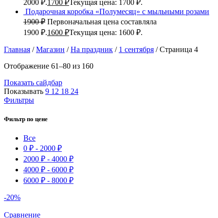
2000 ₽.
1700
₽
Текущая цена: 1700 ₽.
Подарочная коробка «Полумесяц» с мыльными розами
1900
₽
Первоначальная цена составляла
1900 ₽.
1600
₽
Текущая цена: 1600 ₽.
Главная
/
Магазин
/
На праздник
/
1 сентября
/
Страница 4
Отображение 61–80 из 160
Показать сайдбар
Показывать
9
12
18
24
Фильтры
Фильтр по цене
Все
0
₽
-
2000
₽
2000
₽
-
4000
₽
4000
₽
-
6000
₽
6000
₽
-
8000
₽
-20%
Сравнение