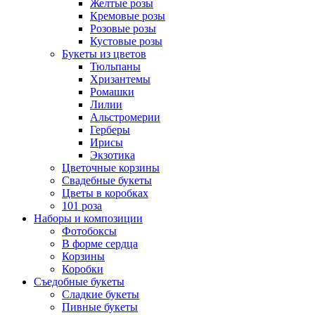
Желтые розы
Кремовые розы
Розовые розы
Кустовые розы
Букеты из цветов
Тюльпаны
Хризантемы
Ромашки
Лилии
Альстромерии
Герберы
Ириcы
Экзотика
Цветочные корзины
Свадебные букеты
Цветы в коробках
101 роза
Наборы и композиции
Фотобоксы
В форме сердца
Корзины
Коробки
Съедобные букеты
Сладкие букеты
Пивные букеты