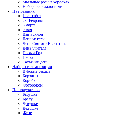
Мыльные розы в коробках
Наборы со сладостями
На праздник
1 сентября
23 Февраля
8 марта
9 мая
Выпускной
День матери
День Святого Валентина
День учителя
Новый Год
Пасха
Татьянин день
Наборы и композиции
В форме сердца
Корзины
Коробки
Фотобоксы
По получателю
Бабушке
Брату
Девушке
Дедушке
Жене