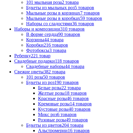
101 мыльная роза
2 товара
Букеты из мыльных роз
5 товаров
Мыльные розы в корзинах
7 товаров
Мыльные розы в коробках
59 товаров
Наборы со сладостями
36 товаров
Наборы и композиции
310 товаров
В форме сердца
90 товаров
Корзины
44 товара
Коробки
216 товаров
Фотобоксы
3 товара
Ребенку
221 товар
Свадебные подарки
118 товаров
Свадебные наборы
44 товара
Свежие цветы
382 товара
101 роза
50 товаров
Букеты из роз
190 товаров
Белые розы
22 товара
Желтые розы
18 товаров
Красные розы
46 товаров
Кремовые розы
14 товаров
Кустовые розы
40 товаров
Микс роз
6 товаров
Розовые розы
49 товаров
Букеты из цветов
204 товара
Альстромерии
16 товаров