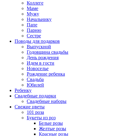
Коллеге
Маме
Мужу
Начальнику
Папе
Парню
Сестре
Поводы для подарков
Выпускной
Годовщина свадьбы
День рождения
Идем в гости
Новоселье
Рождение ребенка
Свадьба
Юбилей
Ребенку
Свадебные подарки
Свадебные наборы
Свежие цветы
101 роза
Букеты из роз
Белые розы
Желтые розы
Красные розы