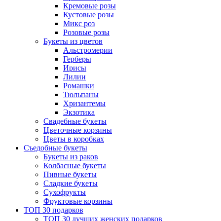
Кремовые розы
Кустовые розы
Микс роз
Розовые розы
Букеты из цветов
Альстромерии
Герберы
Ириcы
Лилии
Ромашки
Тюльпаны
Хризантемы
Экзотика
Свадебные букеты
Цветочные корзины
Цветы в коробках
Съедобные букеты
Букеты из раков
Колбасные букеты
Пивные букеты
Сладкие букеты
Сухофрукты
Фруктовые корзины
ТОП 30 подарков
ТОП 30 лучших женских подарков