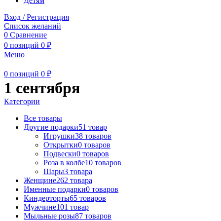
Детям
Вход / Регистрация
Список желаний
0
Сравнение
0
позиций
0
₽
Меню
0
позиций
0
₽
1 сентября
Категории
Все
товары
Другие подарки
51 товар
Игрушки
38 товаров
Открытки
0 товаров
Подвески
0 товаров
Роза в колбе
10 товаров
Шары
3 товара
Женщине
262 товара
Именные подарки
0 товаров
Киндерторты
65 товаров
Мужчине
101 товар
Мыльные розы
87 товаров