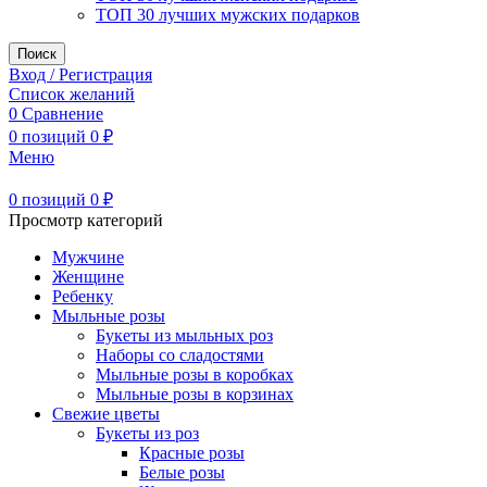
ТОП 30 лучших мужских подарков
Поиск
Вход / Регистрация
Список желаний
0
Сравнение
0
позиций
0
₽
Меню
0
позиций
0
₽
Просмотр категорий
Мужчине
Женщине
Ребенку
Мыльные розы
Букеты из мыльных роз
Наборы со сладостями
Мыльные розы в коробках
Мыльные розы в корзинах
Свежие цветы
Букеты из роз
Красные розы
Белые розы