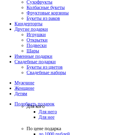
Сухофрукты
Колбасные букеты
Фруктовые корзины
Букеты из раков
Киндерторты
Другие подарки
Игрушки
Открытки
Подвески
Шары
Именные подарки
Свадебные подарки
Букеты из цветов
Свадебные наборы
Мужчине
Женщине
Детям
Подобрать подарок
Для кого
Для него
Для нее
По цене подарка
до 1000 рублей