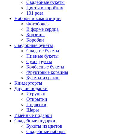
Свадебные букеты
Цветы в коробках
101 роза
Наборы и композиции
Фотобоксы
В форме сердца
Корзины
Коробки
Съедобные букеты
Сладкие букеты
Пивные букеты
Сухофрукты
Колбасные букеты
Фруктовые корзины
Букеты из раков
Киндерторты
Другие подарки
Игрушки
Открытки
Подвески
Шары
Именные подарки
Свадебные подарки
Букеты из цветов
Свадебные наборы