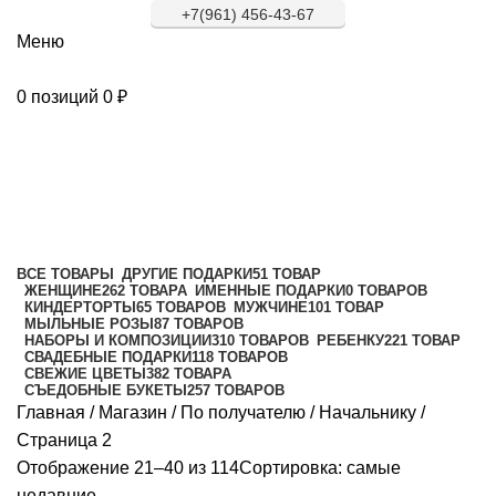
+7(961) 456-43-67
Меню
0
позиций
0
₽
Начальнику
Категории
ВСЕ
ТОВАРЫ
ДРУГИЕ ПОДАРКИ
51 ТОВАР
ЖЕНЩИНЕ
262 ТОВАРА
ИМЕННЫЕ ПОДАРКИ
0 ТОВАРОВ
КИНДЕРТОРТЫ
65 ТОВАРОВ
МУЖЧИНЕ
101 ТОВАР
МЫЛЬНЫЕ РОЗЫ
87 ТОВАРОВ
НАБОРЫ И КОМПОЗИЦИИ
310 ТОВАРОВ
РЕБЕНКУ
221 ТОВАР
СВАДЕБНЫЕ ПОДАРКИ
118 ТОВАРОВ
СВЕЖИЕ ЦВЕТЫ
382 ТОВАРА
СЪЕДОБНЫЕ БУКЕТЫ
257 ТОВАРОВ
Главная
/
Магазин
/
По получателю
/
Начальнику
/
Страница 2
Отображение 21–40 из 114
Сортировка: самые
недавние