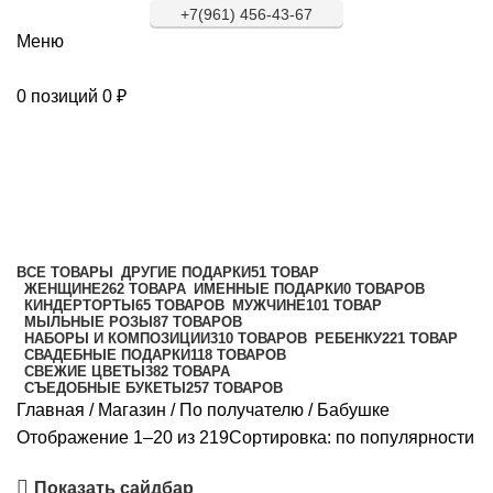
+7(961) 456-43-67
Меню
0
позиций
0
₽
Бабушке
Категории
ВСЕ
ТОВАРЫ
ДРУГИЕ ПОДАРКИ
51 ТОВАР
ЖЕНЩИНЕ
262 ТОВАРА
ИМЕННЫЕ ПОДАРКИ
0 ТОВАРОВ
КИНДЕРТОРТЫ
65 ТОВАРОВ
МУЖЧИНЕ
101 ТОВАР
МЫЛЬНЫЕ РОЗЫ
87 ТОВАРОВ
НАБОРЫ И КОМПОЗИЦИИ
310 ТОВАРОВ
РЕБЕНКУ
221 ТОВАР
СВАДЕБНЫЕ ПОДАРКИ
118 ТОВАРОВ
СВЕЖИЕ ЦВЕТЫ
382 ТОВАРА
СЪЕДОБНЫЕ БУКЕТЫ
257 ТОВАРОВ
Главная
/
Магазин
/
По получателю
/
Бабушке
Отображение 1–20 из 219
Сортировка: по популярности
Показать сайдбар