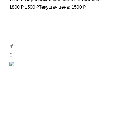
1800 ₽.
1500
₽
Текущая цена: 1500 ₽.
Интернет магазин цветов и подарков
г. Ставрополь, ул. 50 лет ВЛКСМ, д. 16И
Телефон: +7(961) 456-43-67
Почта: podarki-rb.ru@yandex.ru
Whatsapp: +7(961) 456-43-67
Информация
О магазине
Доставка
Оплата на сайте
Конфиденциальность