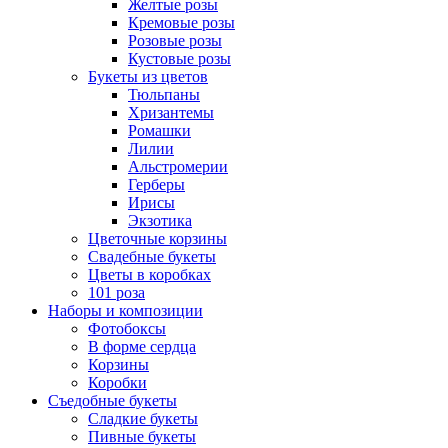
Желтые розы
Кремовые розы
Розовые розы
Кустовые розы
Букеты из цветов
Тюльпаны
Хризантемы
Ромашки
Лилии
Альстромерии
Герберы
Ириcы
Экзотика
Цветочные корзины
Свадебные букеты
Цветы в коробках
101 роза
Наборы и композиции
Фотобоксы
В форме сердца
Корзины
Коробки
Съедобные букеты
Сладкие букеты
Пивные букеты