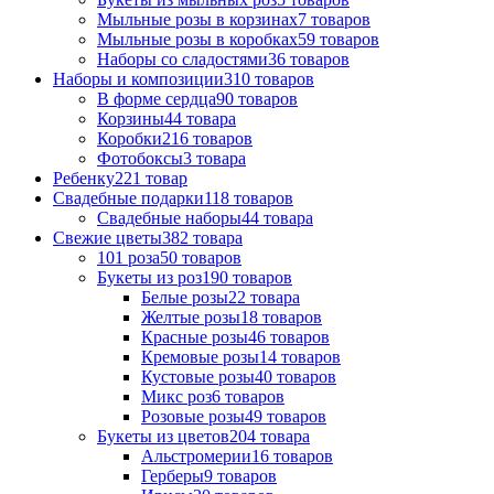
Мыльные розы в корзинах
7 товаров
Мыльные розы в коробках
59 товаров
Наборы со сладостями
36 товаров
Наборы и композиции
310 товаров
В форме сердца
90 товаров
Корзины
44 товара
Коробки
216 товаров
Фотобоксы
3 товара
Ребенку
221 товар
Свадебные подарки
118 товаров
Свадебные наборы
44 товара
Свежие цветы
382 товара
101 роза
50 товаров
Букеты из роз
190 товаров
Белые розы
22 товара
Желтые розы
18 товаров
Красные розы
46 товаров
Кремовые розы
14 товаров
Кустовые розы
40 товаров
Микс роз
6 товаров
Розовые розы
49 товаров
Букеты из цветов
204 товара
Альстромерии
16 товаров
Герберы
9 товаров