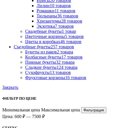
Ириcы
20 товаров
Лилии
10 товаров
Ромашки
11 товаров
Тюльпаны
36 товаров
Хризантемы
28 товаров
Экзотика
7 товаров
Свадебные букеты
1 товар
Цветочные корзины
5 товаров
Цветы в коробках
46 товаров
Съедобные букеты
257 товаров
Букеты из раков
2 товара
Колбасные букеты
17 товаров
Пивные букеты
32 товара
Сладкие букеты
124 товара
Сухофрукты
13 товаров
Фруктовые корзины
16 товаров
Закрыть
ФИЛЬТР ПО ЦЕНЕ
Минимальная цена
Максимальная цена
Фильтрация
Цена:
600 ₽
—
7500 ₽
СТАТУС