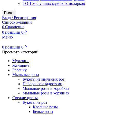
ТОП 30 лучших мужских подарков
Поиск
Вход / Регистрация
Список желаний
0
Сравнение
0
позиций
0
₽
Меню
0
позиций
0
₽
Просмотр категорий
Мужчине
Женщине
Ребенку
Мыльные розы
Букеты из мыльных роз
Наборы со сладостями
Мыльные розы в коробках
Мыльные розы в корзинах
Свежие цветы
Букеты из роз
Красные розы
Белые розы