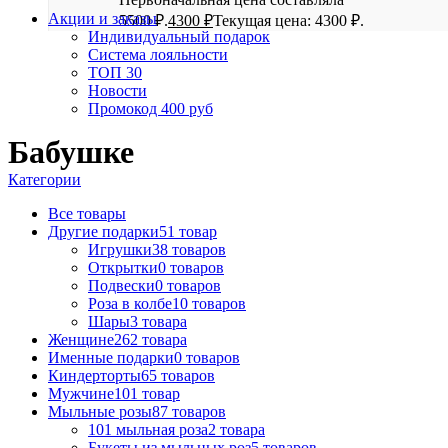
Акции и заказы
5500 ₽.
4300
₽
Текущая цена: 4300 ₽.
Индивидуальный подарок
Система лояльности
ТОП 30
Новости
Промокод 400 руб
Бабушке
Категории
Все
товары
Другие подарки
51 товар
Игрушки
38 товаров
Открытки
0 товаров
Подвески
0 товаров
Роза в колбе
10 товаров
Шары
3 товара
Женщине
262 товара
Именные подарки
0 товаров
Киндерторты
65 товаров
Мужчине
101 товар
Мыльные розы
87 товаров
101 мыльная роза
2 товара
Букеты из мыльных роз
5 товаров