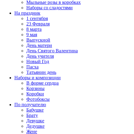
Мыльные розы в коробках
Наборы со сладостями
На праздник
1 сентября
23 Февраля
8 марта
9 мая
Выпускной
День матери
День Святого Валентина
День учителя
Новый Год
Пасха
Татьянин день
Наборы и композиции
В форме сердца
Корзины
Коробки
Фотобоксы
По получателю
Бабушке
Брату
Девушке
Дедушке
Жене