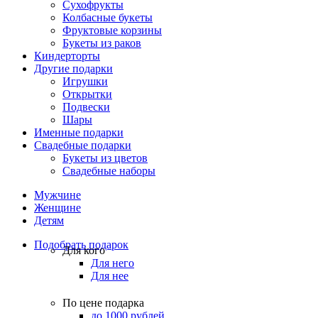
Сухофрукты
Колбасные букеты
Фруктовые корзины
Букеты из раков
Киндерторты
Другие подарки
Игрушки
Открытки
Подвески
Шары
Именные подарки
Свадебные подарки
Букеты из цветов
Свадебные наборы
Мужчине
Женщине
Детям
Подобрать подарок
Для кого
Для него
Для нее
По цене подарка
до 1000 рублей