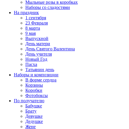
Мыльные розы в коробках
Наборы со сладостями
На праздник
1 сентября
23 Февраля
8 марта
9 мая
Выпускной
День матери
День Святого Валентина
День учителя
Новый Год
Пасха
Татьянин день
Наборы и композиции
В форме сердца
Корзины
Коробки
Фотобоксы
По получателю
Бабушке
Брату
Девушке
Дедушке
Жене