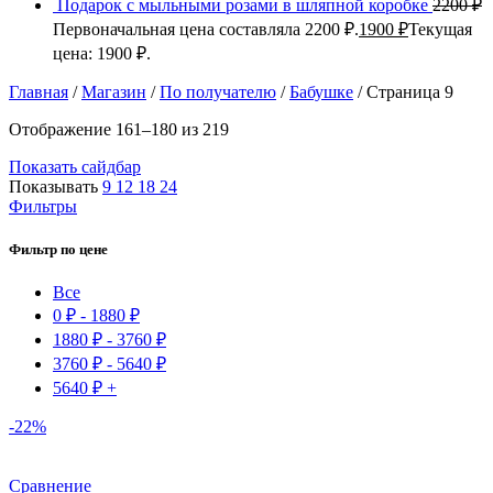
Подарок с мыльными розами в шляпной коробке
2200
₽
Первоначальная цена составляла 2200 ₽.
1900
₽
Текущая
цена: 1900 ₽.
Главная
/
Магазин
/
По получателю
/
Бабушке
/
Страница 9
Отображение 161–180 из 219
Показать сайдбар
Показывать
9
12
18
24
Фильтры
Фильтр по цене
Все
0
₽
-
1880
₽
1880
₽
-
3760
₽
3760
₽
-
5640
₽
5640
₽
+
-22%
Сравнение