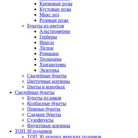
Кремовые розы
Кустовые розы
Микс роз
Розовые розы
Букеты из цветов
Альстромерии
Герберы
Ириcы
Лилии
Ромашки
Тюльпаны
Хризантемы
Экзотика
Свадебные букеты
Цветочные корзины
Цветы в коробках
Съедобные букеты
Букеты из раков
Колбасные букеты
Пивные букеты
Сладкие букеты
Сухофрукты
Фруктовые корзины
ТОП 30 подарков
ТОП 30 лучших женских подарков