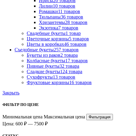
Ириcы
20 товаров
Лилии
10 товаров
Ромашки
11 товаров
Тюльпаны
36 товаров
Хризантемы
28 товаров
Экзотика
7 товаров
Свадебные букеты
1 товар
Цветочные корзины
5 товаров
Цветы в коробках
46 товаров
Съедобные букеты
257 товаров
Букеты из раков
2 товара
Колбасные букеты
17 товаров
Пивные букеты
32 товара
Сладкие букеты
124 товара
Сухофрукты
13 товаров
Фруктовые корзины
16 товаров
Закрыть
ФИЛЬТР ПО ЦЕНЕ
Минимальная цена
Максимальная цена
Фильтрация
Цена:
600 ₽
—
7500 ₽
СТАТУС