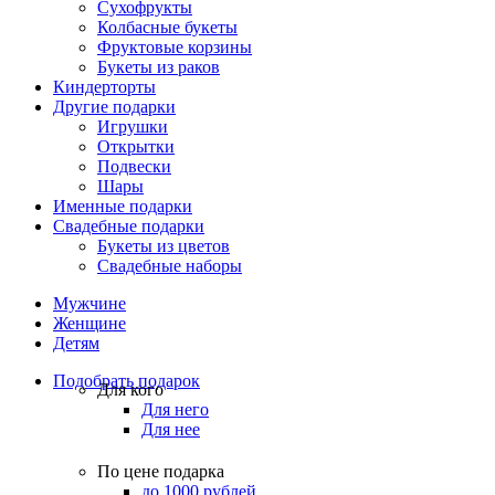
Сухофрукты
Колбасные букеты
Фруктовые корзины
Букеты из раков
Киндерторты
Другие подарки
Игрушки
Открытки
Подвески
Шары
Именные подарки
Свадебные подарки
Букеты из цветов
Свадебные наборы
Мужчине
Женщине
Детям
Подобрать подарок
Для кого
Для него
Для нее
По цене подарка
до 1000 рублей