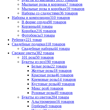
Мыльные розы в корзинах
7 товаров
Мыльные розы в коробках
59 товаров
Наборы со сладостями
36 товаров
Наборы и композиции
310 товаров
В форме сердца
90 товаров
Корзины
44 товара
Коробки
216 товаров
Фотобоксы
3 товара
Ребенку
221 товар
Свадебные подарки
118 товаров
Свадебные наборы
44 товара
Свежие цветы
382 товара
101 роза
50 товаров
Букеты из роз
190 товаров
Белые розы
22 товара
Желтые розы
18 товаров
Красные розы
46 товаров
Кремовые розы
14 товаров
Кустовые розы
40 товаров
Микс роз
6 товаров
Розовые розы
49 товаров
Букеты из цветов
204 товара
Альстромерии
16 товаров
Герберы
9 товаров