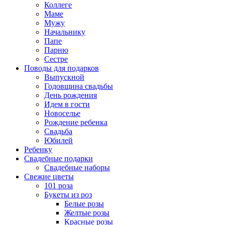
Коллеге
Маме
Мужу
Начальнику
Папе
Парню
Сестре
Поводы для подарков
Выпускной
Годовщина свадьбы
День рождения
Идем в гости
Новоселье
Рождение ребенка
Свадьба
Юбилей
Ребенку
Свадебные подарки
Свадебные наборы
Свежие цветы
101 роза
Букеты из роз
Белые розы
Желтые розы
Красные розы