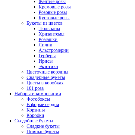
Желтые розы
Кремовые розы
Розовые розы
Кустовые розы
Букеты из цветов
Тюльпаны
Хризантемы
Ромашки
Лилии
Альстромерии
Герберы
Ириcы
Экзотика
Цветочные корзины
Свадебные букеты
Цветы в коробках
101 роза
Наборы и композиции
Фотобоксы
В форме сердца
Корзины
Коробки
Съедобные букеты
Сладкие букеты
Пивные букеты