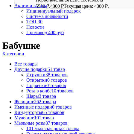
Акции и заказы
5500 ₽.
4300
₽
Текущая цена: 4300 ₽.
Индивидуальный подарок
Система лояльности
ТОП 30
Новости
Промокод 400 руб
Бабушке
Категории
Все
товары
Другие подарки
51 товар
Игрушки
38 товаров
Открытки
0 товаров
Подвески
0 товаров
Роза в колбе
10 товаров
Шары
3 товара
Женщине
262 товара
Именные подарки
0 товаров
Киндерторты
65 товаров
Мужчине
101 товар
Мыльные розы
87 товаров
101 мыльная роза
2 товара
Букеты из мыльных роз
5 товаров