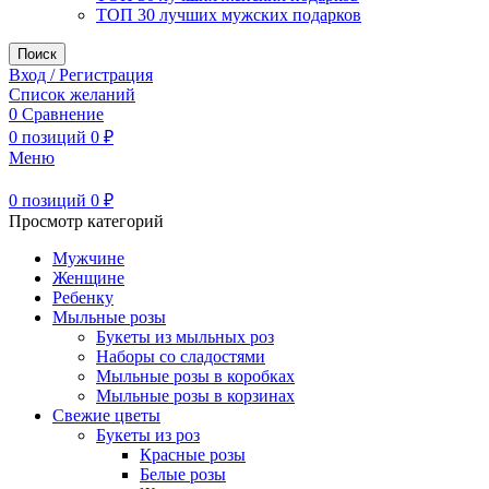
ТОП 30 лучших мужских подарков
Поиск
Вход / Регистрация
Список желаний
0
Сравнение
0
позиций
0
₽
Меню
0
позиций
0
₽
Просмотр категорий
Мужчине
Женщине
Ребенку
Мыльные розы
Букеты из мыльных роз
Наборы со сладостями
Мыльные розы в коробках
Мыльные розы в корзинах
Свежие цветы
Букеты из роз
Красные розы
Белые розы